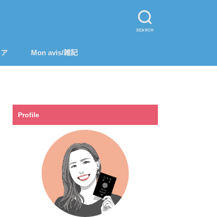
SEARCH
リア
Mon avis/雑記
Profile