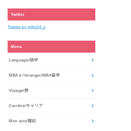
Twitter
Tweets by miho24_s
Menu
Language/語学
MBA à l’étranger/MBA留学
Voyage/旅
Carrière/キャリア
Mon avis/雑記