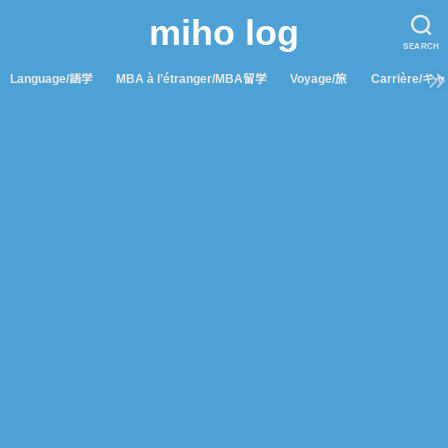
miho log
SEARCH
Language/語学
MBA à l’étranger/MBA留学
Voyage/旅
Carrière/キ