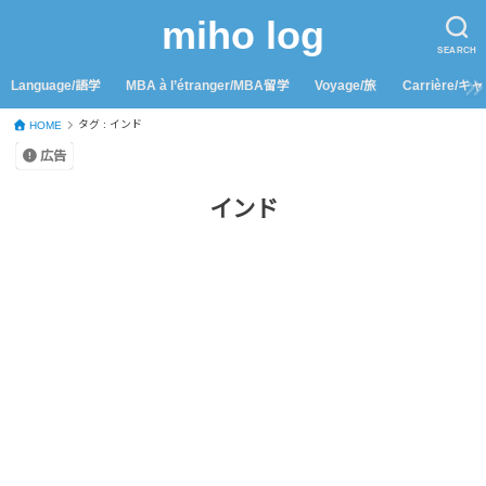
miho log
SEARCH
Language/語学
MBA à l’étranger/MBA留学
Voyage/旅
Carrière/キ
タグ : インド
HOME
広告
インド