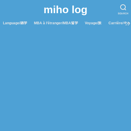
miho log
SEARCH
Language/語学
MBA à l’étranger/MBA留学
Voyage/旅
Carrière/キ