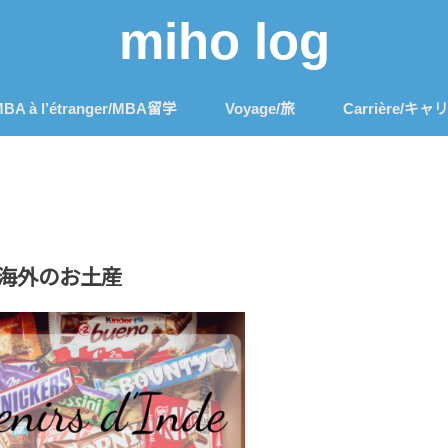
miho log
BA à l’étranger/MBA留学
Voyage/旅
Carrière/キャ
海外のお土産