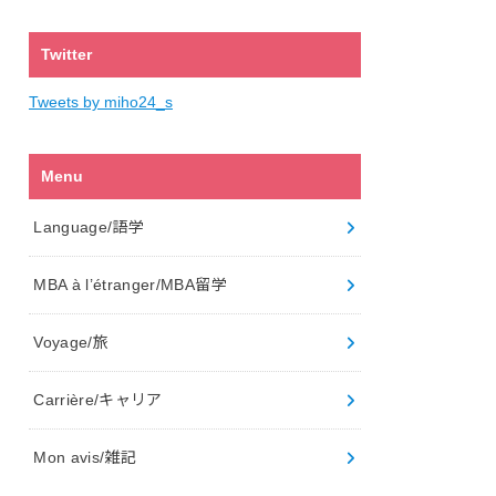
Twitter
Tweets by miho24_s
Menu
Language/語学
MBA à l’étranger/MBA留学
Voyage/旅
Carrière/キャリア
Mon avis/雑記