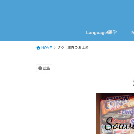
Language/語学
M
タグ : 海外のお土産
HOME
広告