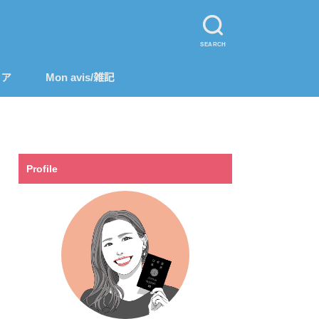
SEARCH
リア
Mon avis/雑記
Profile