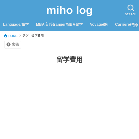
miho log
SEARCH
Language/語学
MBA à l’étranger/MBA留学
Voyage/旅
Carrière/キ
タグ : 留学費用
HOME
広告
留学費用