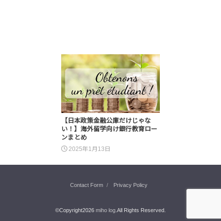
【日本政策金融公庫だけじゃな
い！】海外留学向け銀行教育ロー
ンまとめ
2025年1月13日
Contact Form
Privacy Policy
©Copyright2026
miho log
.All Rights Reserved.