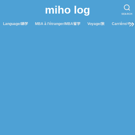
miho log
SEARCH
Language/語学
MBA à l’étranger/MBA留学
Voyage/旅
Carrière/キ