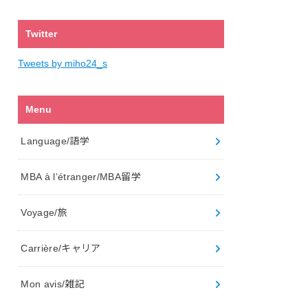
Twitter
Tweets by miho24_s
Menu
Language/語学
MBA à l’étranger/MBA留学
Voyage/旅
Carrière/キャリア
Mon avis/雑記