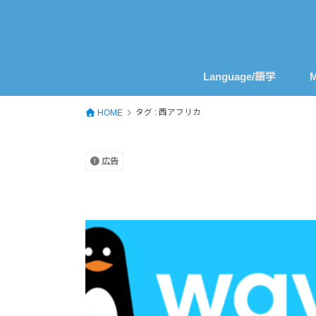
Language/語学
M
タグ : 西アフリカ
HOME
広告