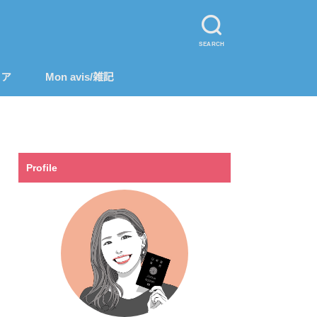
SEARCH
リア
Mon avis/雑記
Profile