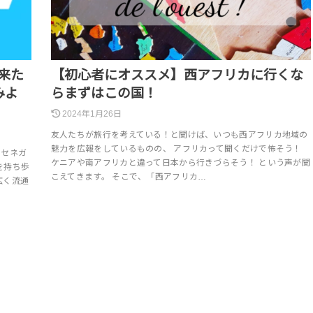
来た
【初心者にオススメ】西アフリカに行くな
みよ
らまずはこの国！
2024年1月26日
友人たちが旅行を考えている！と聞けば、いつも西アフリカ地域の
魅力を広報をしているものの、 アフリカって聞くだけで怖そう！
 セネガ
ケニアや南アフリカと違って日本から行きづらそう！ という声が聞
を持ち歩
こえてきます。 そこで、「西アフリカ…
広く流通