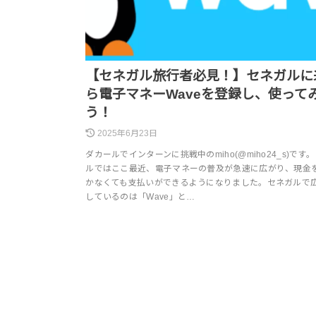
【セネガル旅行者必見！】セネガルに
ら電子マネーWaveを登録し、使って
う！
2025年6月23日
ダカールでインターンに挑戦中のmiho(@miho24_s)です。
ルではここ最近、電子マネーの普及が急速に広がり、現金
かなくても支払いができるようになりました。セネガルで
しているのは「Wave」と…