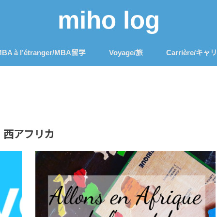
miho log
BA à l’étranger/MBA留学
Voyage/旅
Carrière/キャ
西アフリカ