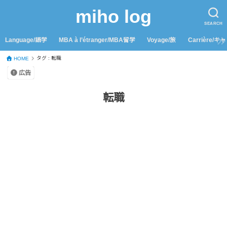
miho log
SEARCH
Language/語学
MBA à l’étranger/MBA留学
Voyage/旅
Carrière/キ
タグ : 転職
HOME
広告
転職