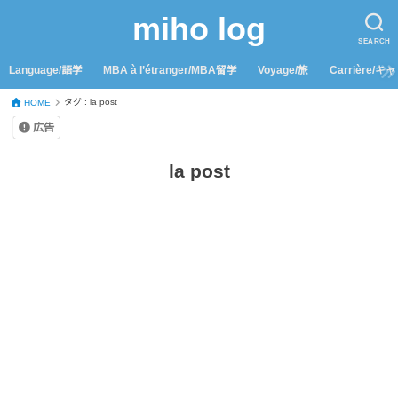
miho log
SEARCH
Language/語学
MBA à l’étranger/MBA留学
Voyage/旅
Carrière/キ
タグ : la post
HOME
広告
la post