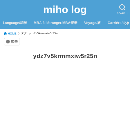
miho log
SEARCH
Language/語学
MBA à l’étranger/MBA留学
Voyage/旅
Carrière/キ
タグ : ydz7v5krmmxiw5r25n
HOME
広告
ydz7v5krmmxiw5r25n