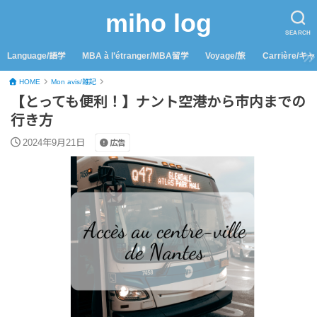
miho log
SEARCH
Language/語学
MBA à l’étranger/MBA留学
Voyage/旅
Carrière/キ
HOME
Mon avis/雑記
【とっても便利！】ナント空港から市内までの
行き方
2024年9月21日
広告