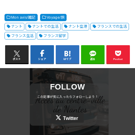
Mon avis/雑記
Voyage/旅
ナント
ナントでの生活
ナント空港
フランスでの生活
フランス生活
フランス留学
ポスト
シェア
はてブ
送る
Pocket
FOLLOW
Twitter