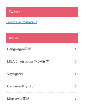
Twitter
Tweets by miho24_s
Menu
Language/語学
MBA à l’étranger/MBA留学
Voyage/旅
Carrière/キャリア
Mon avis/雑記