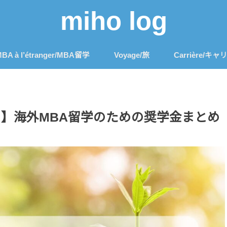
miho log
BA à l’étranger/MBA留学
Voyage/旅
Carrière/キャ
！】海外MBA留学のための奨学金まとめ