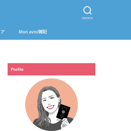
SEARCH
リア
Mon avis/雑記
Profile